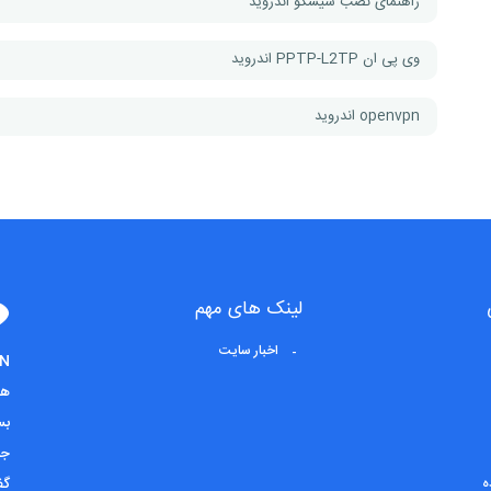
راهنمای نصب سیسکو اندروید
وی پی ان PPTP-L2TP اندروید
openvpn اندروید
لینک های مهم
اخبار سایت
بس
جد
ه
گف