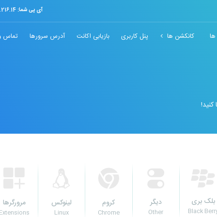
آی پی شما:
.216.14
ها
کانکشن ها
پنل کاربری
بازیابی اکانت
آدرس سرورها
تماس و 
بلک بری
دیگر
لینوکس
کروم
مرورگرها
Black Berr
Other
Linux
Extensions
Chrome