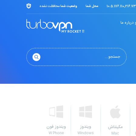
10.5.176.110,216.73
محل شما
وضعیت شما
محافظت نشده
درباره ما
ویندوز
ویندوز فون
مکینتاش
W Phone
Windows
Mac