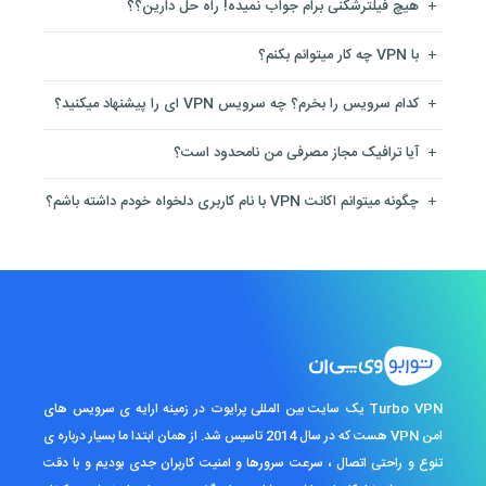
+
هیچ فیلترشکنی برام جواب نمیده! راه حل دارین؟؟
+
با VPN چه کار میتوانم بکنم؟
+
کدام سرویس را بخرم؟ چه سرویس VPN ای را پیشنهاد میکنید؟
+
آیا ترافیک مجاز مصرفی من نامحدود است؟
+
چگونه میتوانم اکانت VPN با نام کاربری دلخواه خودم داشته باشم؟
Turbo VPN یک سایت بین المللی پرایوت در زمینه ارایه ی سرویس های
امن VPN هست که در سال 2014 تاسیس شد. از همان ابتدا ما بسیار درباره ی
تنوع و راحتی اتصال ، سرعت سرورها و امنیت کاربران جدی بودیم و با دقت