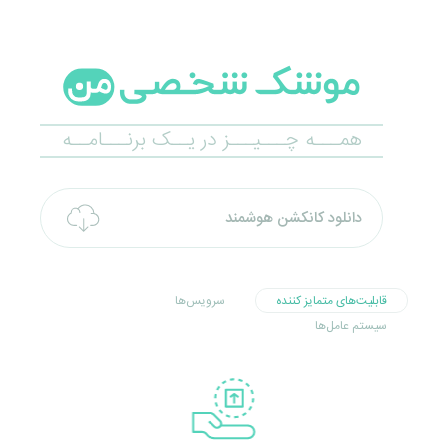
همـــه چـــیـــز در یــک برنـــامــه
دانلود کانکشن هوشمند
قابلیت‌های متمایز کننده
سرویس‌ها
سیستم عامل‌ها