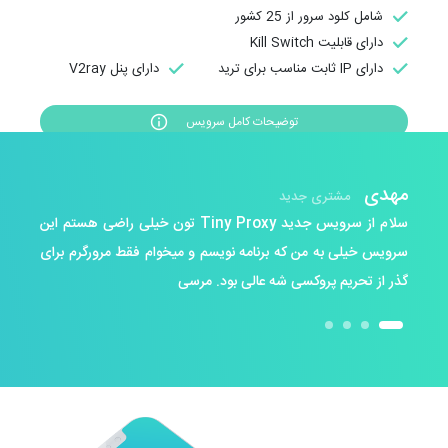
شامل کلود سرور از 25 کشور
دارای قابلیت Kill Switch
دارای IP ثابت مناسب برای ترید
دارای پنل V2ray
توضیحات کامل سرویس
پویا
وحید
مهدی
مهدی
مشتری 6 ساله
مشتری جدید
مشتری جدید
مشتری قدیمی
سلام و احترام سرویس وی آی پی توربو وی پی ان یکی از بهترین
سلام من امروز اکانت تهیه کردم و واقعا از کیفیت کارتون سورپرایز
سلام از سرویس جدید Tiny Proxy تون خیلی راضی هستم این
سلام خواستم ازتون تشکر کنم بخاطر قرار دادن سرور فنلاند در
شدم! تکین مثل شما نیست اصلا
لیست سرورهاتون بسیار راضی هستم
سرویس هایی بود که داخل نت میشد پیدا کنم و الان فوقالعاده
سرویس خیلی به من که برنامه نویسم و میخوام فقط مرورگرم برای
گذر از تحریم پروکسی شه عالی بود. مرسی
راضی هستم امیدوارم هر روز موفق تر باشید